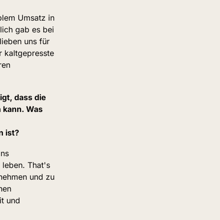
blem Umsatz in 
ch gab es bei 
eben uns für 
 kaltgepresste 
en 
t, dass die 
 kann. Was 
 ist?
ns 
leben. That's 
unehmen und zu 
en 
t und 