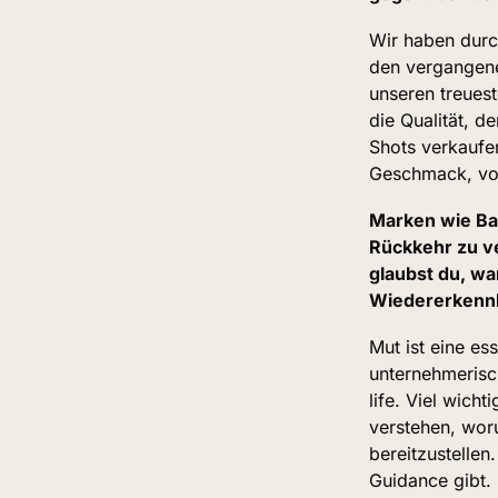
Wir haben durc
den vergangene
unseren treues
die Qualität, d
Shots verkaufen
Geschmack, vor 
Marken wie Bah
Rückkehr zu v
glaubst du, w
Wiedererkennb
Mut ist eine es
unternehmerisc
life. Viel wic
verstehen, wor
bereitzustellen.
Guidance gibt.