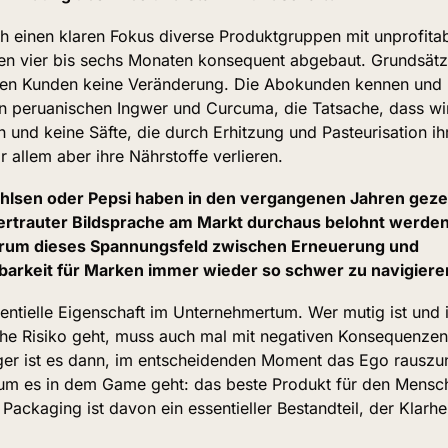
h einen klaren Fokus diverse Produktgruppen mit unprofita
n vier bis sechs Monaten konsequent abgebaut. Grundsätzli
ten Kunden keine Veränderung. Die Abokunden kennen und li
en peruanischen Ingwer und Curcuma, die Tatsache, dass wir
 und keine Säfte, die durch Erhitzung und Pasteurisation ihr
allem aber ihre Nährstoffe verlieren.
lsen oder Pepsi haben in den vergangenen Jahren gezeig
ertrauter Bildsprache am Markt durchaus belohnt werden
arum dieses Spannungsfeld zwischen Erneuerung und 
arkeit für Marken immer wieder so schwer zu navigieren
sentielle Eigenschaft im Unternehmertum. Wer mutig ist und i
he Risiko geht, muss auch mal mit negativen Konsequenzen 
htiger ist es dann, im entscheidenden Moment das Ego rausz
um es in dem Game geht: das beste Produkt für den Mensch
 Packaging ist davon ein essentieller Bestandteil, der Klarhei