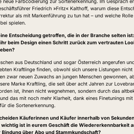
e neue Farbcodierung zur Sortenerkennung. Im Gespräch er
chäftsführer Friedrich »Fritz« Kalthoff, warum diese Entsch
rektur als mit Markenführung zu tun hat – und welche Rolle
bei spielen.
 eine Entscheidung getroffen, die in der Branche selten ist
ihr beim Design einen Schritt zurück zum vertrauten Loo
geben?
chen aus Deutschland und sogar Österreich angerufen und 
iebten Kraftlinge finden, obwohl sich unsere Listungen nicht 
ben zwar neuen Zuwachs an jungen Menschen gewonnen, aber
ere Marke Kraftling, die seit über acht Jahren zur Lovebran
den ist, ihnen nicht wegnehmen, sondern durch das altbek
nd das mit noch mehr Klarheit, dank eines Finetunings mit e
für die Sortenerkennung.
cheiden Käuferinnen und Käufer innerhalb von Sekunden, 
 wichtig ist in eurem Geschäft die Wiedererkennbarkeit am
 Bindung über Abo und Stammkundschaft?