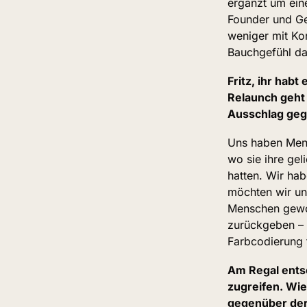
ergänzt um ein
Founder und Ges
weniger mit Kor
Bauchgefühl da
Fritz, ihr habt
Relaunch geht 
Ausschlag ge
Uns haben Mens
wo sie ihre gel
hatten. Wir ha
möchten wir uns
Menschen gewor
zurückgeben – u
Farbcodierung 
Am Regal ents
zugreifen. Wie
gegenüber der