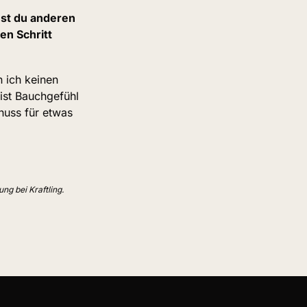
st du anderen 
n Schritt 
 ich keinen 
st Bauchgefühl 
uss für etwas 
ng bei Kraftling.