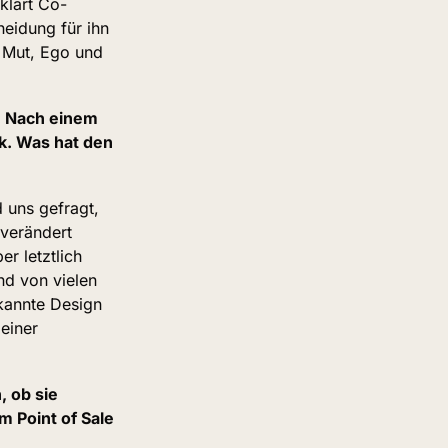
klärt Co-
eidung für ihn 
 Mut, Ego und 
: Nach einem 
k. Was hat den 
uns gefragt, 
verändert 
 letztlich 
d von vielen 
annte Design 
iner 
ob sie 
 Point of Sale 