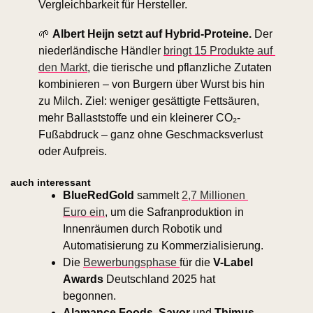
Vergleichbarkeit für Hersteller. 
🌱
Albert Heijn setzt auf Hybrid-Proteine. 
Der 
niederländische Händler 
bringt 15 Produkte auf 
den Markt
, die tierische und pflanzliche Zutaten 
kombinieren – von Burgern über Wurst bis hin 
zu Milch. Ziel: weniger gesättigte Fettsäuren, 
mehr Ballaststoffe und ein kleinerer CO₂-
Fußabdruck – ganz ohne Geschmacksverlust 
oder Aufpreis.
auch interessant
BlueRedGold 
sammelt 
2,7 Millionen 
Euro ein
, um die Safranproduktion in 
Innenräumen durch Robotik und 
Automatisierung zu Kommerzialisierung. 
Die 
Bewerbungsphase 
für die 
V-Label 
Awards 
Deutschland 2025 hat 
begonnen.
Alamance Foods
, 
Savor
 und 
Thimus