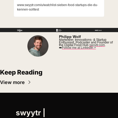
www.swyytr.com/u/watchlist-sieben-food-startups-die-du-
kennen-solltest
Philipp Wolf
Marketeer, Innovations- & Startup 
Enthusiast, Podcaster and Founder of 
the Digital Food Hub 
swyytr.com
.
➡️
Follow me at LinkedIn >
Keep Reading
View more
swyytr | 