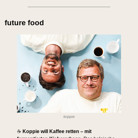
future food
koppie
☕ 
Koppie will Kaffee retten – mit 