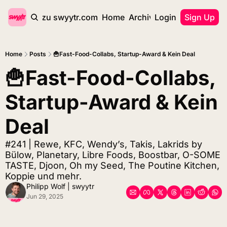
zurück zu swyytr.com
Home
Archive
Login
Tags
Sign Up
Home
Posts
🍟Fast-Food-Collabs, Startup-Award & Kein Deal
🍟Fast-Food-Collabs, 
Startup-Award & Kein 
Deal
#241 | Rewe, KFC, Wendy’s, Takis, Lakrids by 
Bülow, Planetary, Libre Foods, Boostbar, O-SOME 
TASTE, Djoon, Oh my Seed, The Poutine Kitchen, 
Koppie und mehr.
Philipp Wolf | swyytr
Jun 29, 2025