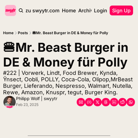
zurück zu swyytr.com
Home
Archive
Login
Tags
Sign Up
Home
Posts
🍔Mr. Beast Burger in DE & Money für Polly
🍔Mr. Beast Burger in 
DE & Money für Polly
#222 | Vorwerk, Lindt, Food Brewer, Kynda, 
Ÿnsect, Oobli, POLLY, Coca-Cola, Olipop,MrBeast 
Burger, Lieferando, Nespresso, Walmart, Nutella, 
Rewe, Amazon, Knuspr, tegut, Burger King.
Philipp Wolf | swyytr
Feb 23, 2025