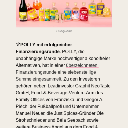
Bildquelle
🍹
POLLY mit erfolgreicher 
Finanzierungsrunde
. POLLY, die 
unabhängige Marke hochwertiger alkoholfreier 
Alternativen, hat in einer 
überzeichneten 
Finanzierungsrunde eine siebenstellige 
Summe eingesammelt
. Zu den Investoren 
gehören neben Leadinvestor Graphit NeoTaste 
GmbH, Food-&-Beverage-Venture-Arm des 
Family Offices von Franziska und Gregor A. 
Piëch, der Fußballprofi und Unternehmer 
Manuel Neuer, die Just Spices-Gründer Ole 
Strohschnieder und Béla Seebach sowie 
weitere Business Angel aus dem Food & 