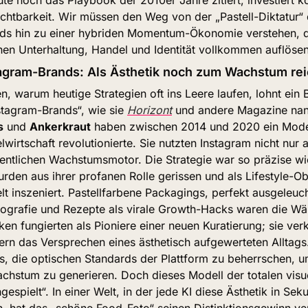
chtbarkeit. Wir müssen den Weg von der „Pastell-Diktatur“ d
ds hin zu einer hybriden Momentum-Ökonomie verstehen, di
en Unterhaltung, Handel und Identität vollkommen auflösen
tagram-Brands: Als Ästhetik noch zum Wachstum rei
, warum heutige Strategien oft ins Leere laufen, lohnt ein B
stagram-Brands“, wie sie 
Horizont
 und andere Magazine nan
s
 und 
Ankerkraut
 haben zwischen 2014 und 2020 ein Modell
wirtschaft revolutionierte. Sie nutzten Instagram nicht nur al
entlichen Wachstumsmotor. Die Strategie war so präzise wie 
rden aus ihrer profanen Rolle gerissen und als Lifestyle-Obj
elt inszeniert. Pastellfarbene Packagings, perfekt ausgeleuch
ografie und Rezepte als virale Growth-Hacks waren die Wäh
ken fungierten als Pioniere einer neuen Kuratierung; sie verk
n das Versprechen eines ästhetisch aufgewerteten Alltags. 
s, die optischen Standards der Plattform zu beherrschen, u
hstum zu generieren. Doch dieses Modell der totalen visuel
gespielt“. In einer Welt, in der jede KI diese Ästhetik in Sek
n, hat das „schöne Food-Foto“ seinen Distinktionsgewinn verl