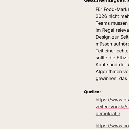
Geschwindigkeit s
Für Food-Marken
2026 nicht meh
Teams müssen di
im Regal releva
Design zur Sei
müssen aufhören
Teil einer echt
sollte die Effi
Kante und der 
Algorithmen ver
gewinnen, das i
Quellen:
https://www.br
zeiten-von-ki/
demokratie
https://www.ho