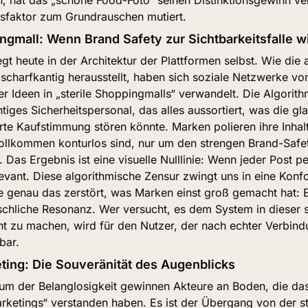
sfaktor zum Grundrauschen mutiert.
ingmall: Wenn Brand Safety zur Sichtbarkeitsfalle w
gt heute in der Architektur der Plattformen selbst. Wie die a
 scharfkantig herausstellt, haben sich soziale Netzwerke von
r Ideen in „sterile Shoppingmalls“ verwandelt. Die Algorith
tiges Sicherheitspersonal, das alles aussortiert, was die glat
te Kaufstimmung stören könnte. Marken polieren ihre Inhalt
vollkommen konturlos sind, nur um den strengen Brand-Safet
Das Ergebnis ist eine visuelle Nulllinie: Wenn jeder Post perfe
evant. Diese algorithmische Zensur zwingt uns in eine Konfor
 genau das zerstört, was Marken einst groß gemacht hat: E
chliche Resonanz. Wer versucht, es dem System in dieser st
 zu machen, wird für den Nutzer, der nach echter Verbindu
bar.
ng: Die Souveränität des Augenblicks
um der Belanglosigkeit gewinnen Akteure an Boden, die das 
etings“ verstanden haben. Es ist der Übergang von der sta