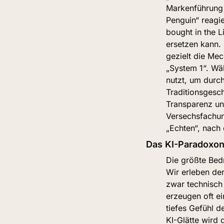
Markenführung z
Penguin“ reagie
bought in the L
ersetzen kann.
gezielt die Mec
„System 1“. Wä
nutzt, um durch
Traditionsgesch
Transparenz und
Versechsfachun
„Echten“, nach
Das KI-Paradoxon 
Die größte Bedr
Wir erleben der
zwar technisch 
erzeugen oft ei
tiefes Gefühl d
KI-Glätte wird