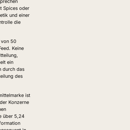
prechen 
t Spices oder 
tik und einer 
rolle die 
 von 50 
Feed. Keine 
teilung, 
lt ein 
 durch das 
eilung des 
ttelmarke ist 
der Konzerne 
en 
 über 5,24 
formation 
nsequent in 