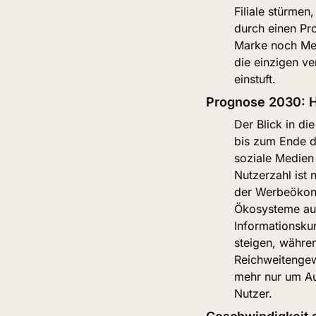
Filiale stürmen
durch einen Pro
Marke noch Men
die einzigen ve
einstuft.
Prognose 2030: 
Der Blick in die
bis zum Ende de
soziale Medien 
Nutzerzahl ist 
der Werbeökono
Ökosysteme aus
Informationsku
steigen, währen
Reichweitengew
mehr nur um Au
Nutzer.