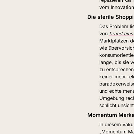
vom Innovation
Die sterile Shopp
Das Problem lie
von 
brand eins
Marktplätzen de
wie übervorsich
konsumorientier
lange, bis sie 
zu entsprechen. 
keiner mehr rel
paradoxerweise
und echte mens
Umgebung recht
schlicht unsicht
Momentum Marketi
In diesem Vaku
„Momentum Mark