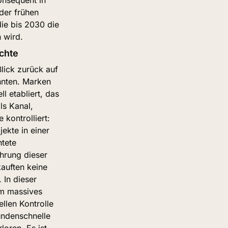
er frühen 
e bis 2030 die 
 wird.
chte
lick zurück auf 
nten. Marken 
 etabliert, das 
s Kanal, 
kontrolliert: 
ekte in einer 
tete 
rung dieser 
auften keine 
In dieser 
m massives 
len Kontrolle 
undenschnelle 
oren. Es ist 