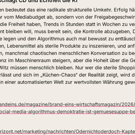
chlägt CD und Echtheit die KI
 bedeutet das eine radikale strukturelle Umkehr. Erfolg hä
r vom Mediabudget ab, sondern von der Freigabegeschwindi
e Freiheit haben, Trends in Stunden statt in Wochen zu ver
nt bleiben will, muss bereit sein, die Kontrolle abzugeben, 
te legen und den Algorithmus auch mal bewusst zu enttäusch
, Lebensmittel als sterile Produkte zu inszenieren, und anfa
en, manchmal chaotischen menschlichen Konversation zu begr
zienz im Maschinenraum steigern, aber die Hoheit über die Ge
Witz müssen menschlich bleiben. Nur wer die sterile Shoppi
lässt und sich im „Küchen-Chaos“ der Realität zeigt, wird d
n einer automatisierten Welt zur wertvollsten Währung gewo
andeins.de/magazine/brand-eins-wirtschaftsmagazin/2026/s
social-media-algorithmus-demoktratie-ist-gemuesesuppe-be
rizont.net/marketing/nachrichten/Odernichtoderdoch-Kapte