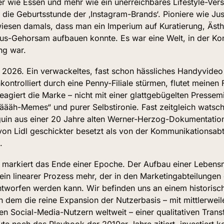
r wie Essen und mehr wie ein unerreichbares Lifestyle-Vers
 die Geburtsstunde der ‚Instagram-Brands‘. Pioniere wie Jus
iesen damals, dass man ein Imperium auf Kuratierung, Ästhe
us-Gehorsam aufbauen konnte. Es war eine Welt, in der Kont
ng war.
r 2026. Ein verwackeltes, fast schon hässliches Handyvideo
kontrolliert durch eine Penny-Filiale stürmen, flutet meinen 
eagiert die Marke – nicht mit einer glattgebügelten Pressemit
ääh-Memes“ und purer Selbstironie. Fast zeitgleich watsche
nguin aus einer 20 Jahre alten Werner-Herzog-Dokumentation
von Lidl geschickter besetzt als von der Kommunikationsabt
.
 markiert das Ende einer Epoche. Der Aufbau einer Lebensmi
in linearer Prozess mehr, der in den Marketingabteilungen 
ntworfen werden kann. Wir befinden uns an einem historisch
dem die reine Expansion der Nutzerbasis – mit mittlerweile
ven Social-Media-Nutzern weltweit – einer qualitativen Trans
te noch das Playbook der 2010er Jahre zitiert, investiert ko