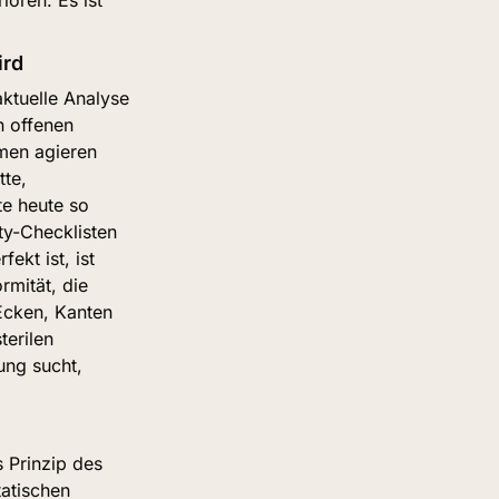
ird
ktuelle Analyse 
 offenen 
men agieren 
te, 
e heute so 
y-Checklisten 
kt ist, ist 
mität, die 
cken, Kanten 
erilen 
ng sucht, 
Prinzip des 
tischen 