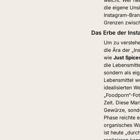
die eigene Unsi
Instagram-Bran
Grenzen zwisch
Das Erbe der Ins
Um zu verstehen
die Ära der „In
wie 
Just Spice
die Lebensmittel
sondern als eig
Lebensmittel wu
idealisierten W
„Foodporn“-Fot
Zeit. Diese Mar
Gewürze, sonder
Phase reichte e
organisches Wac
ist heute „durch
replizieren kan