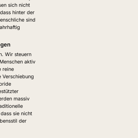
en sich nicht 
ass hinter der 
nschliche sind 
hrhaftig 
ngen
n. Wir steuern 
 Menschen aktiv 
reine 
ve Verschiebung 
ride 
tützter 
rden massiv 
itionelle 
ass sie nicht 
ensstil der 