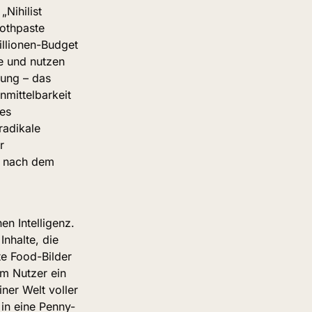
Nihilist 
othpaste 
illionen-Budget 
 und nutzen 
ung – das 
mittelbarkeit 
es 
radikale 
 
 nach dem 
n Intelligenz. 
nhalte, die 
e Food-Bilder 
m Nutzer ein 
ner Welt voller 
in eine Penny-