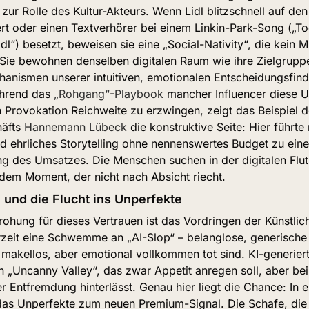
ur Rolle des Kultur-Akteurs. Wenn Lidl blitzschnell auf den „
rt oder einen Textverhörer bei einem Linkin-Park-Song („To
idl“) besetzt, beweisen sie eine „Social-Nativity“, die kein M
 Sie bewohnen denselben digitalen Raum wie ihre Zielgruppe
hanismen unserer intuitiven, emotionalen Entscheidungsfind
hrend das 
„Rohgang“-Playbook
 mancher Influencer diese Un
 Provokation Reichweite zu erzwingen, zeigt das Beispiel d
äfts 
Hannemann Lübeck
 die konstruktive Seite: Hier führte 
 ehrliches Storytelling ohne nennenswertes Budget zu einer
g des Umsatzes. Die Menschen suchen in der digitalen Flut
 dem Moment, der nicht nach Absicht riecht.
und die Flucht ins Unperfekte
ohung für dieses Vertrauen ist das Vordringen der Künstliche
zeit eine Schwemme an „AI-Slop“ – belanglose, generische I
makellos, aber emotional vollkommen tot sind. KI-generiert
n „Uncanny Valley“, das zwar Appetit anregen soll, aber bei
er Entfremdung hinterlässt. Genau hier liegt die Chance: In ei
 das Unperfekte zum neuen Premium-Signal. Die Schafe, die 