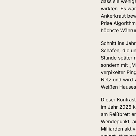
dass sie wenige
wirkten. Es war
Ankerkraut bew
Prise Algorithm
höchste Währu
Schnitt ins Jah
Schafen, die un
Stunde später r
sondern mit „Mä
verpixelter Pi
Netz und wird 
Weißen Hauses
Dieser Kontrast
im Jahr 2026 ke
am Reißbrett e
Wendepunkt, an 
Milliarden akti
weicht. Wer heu