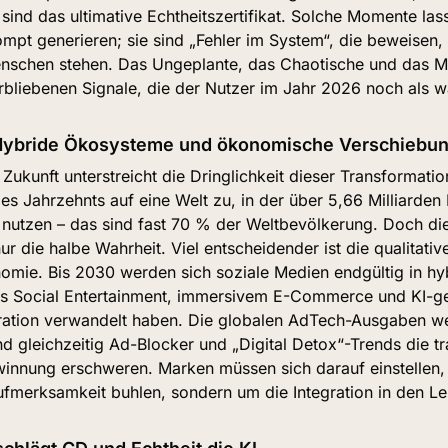
, sind das ultimative Echtheitszertifikat. Solche Momente lass
mpt generieren; sie sind „Fehler im System“, die beweisen, d
schen stehen. Das Ungeplante, das Chaotische und das Me
rbliebenen Signale, die der Nutzer im Jahr 2026 noch als wa
Hybride Ökosysteme und ökonomische Verschiebu
 Zukunft unterstreicht die Dringlichkeit dieser Transformatio
s Jahrzehnts auf eine Welt zu, in der über 5,66 Milliarden
nutzen – das sind fast 70 % der Weltbevölkerung. Doch die 
nur die halbe Wahrheit. Viel entscheidender ist die qualitati
mie. Bis 2030 werden sich soziale Medien endgültig in hyb
 Social Entertainment, immersivem E-Commerce und KI-ges
ration verwandelt haben. Die globalen AdTech-Ausgaben we
d gleichzeitig Ad-Blocker und „Digital Detox“-Trends die trad
innung erschweren. Marken müssen sich darauf einstellen, d
fmerksamkeit buhlen, sondern um die Integration in den Leb