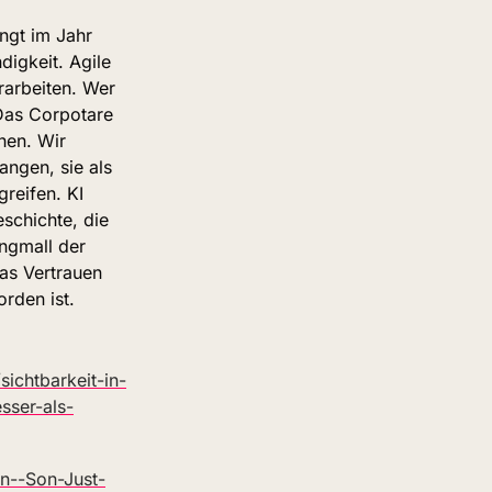
ngt im Jahr 
gkeit. Agile 
arbeiten. Wer 
Das Corpotare 
en. Wir 
ngen, sie als 
eifen. KI 
schichte, die 
ngmall der 
as Vertrauen 
rden ist.
ichtbarkeit-in-
sser-als-
n--Son-Just-