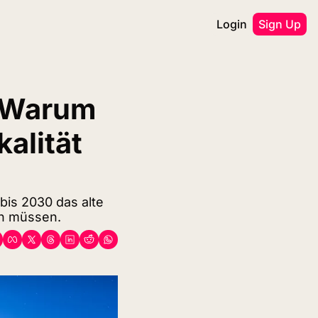
Login
Sign Up
 Warum 
lität 
s 2030 das alte 
n müssen.