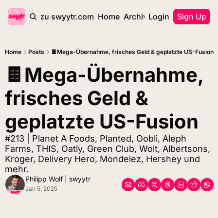
zurück zu swyytr.com
Home
Archive
Login
Tags
Sign Up
Home
Posts
🍫Mega-Übernahme, frisches Geld & geplatzte US-Fusion
🍫Mega-Übernahme, 
frisches Geld & 
geplatzte US-Fusion
#213 | Planet A Foods, Planted, Oobli, Aleph 
Farms, THIS, Oatly, Green Club, Wolt, Albertsons, 
Kroger, Delivery Hero, Mondelez, Hershey und 
mehr.
Philipp Wolf | swyytr
Jan 5, 2025