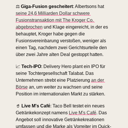
⚖️
 Giga-Fusion gescheitert
: Albertsons hat 
seine 24,6 Milliarden Dollar schwere 
Fusionstransaktion mit The Kroger Co. 
abgebrochen
 und Klage eingereicht, in der es 
behauptet, Kroger habe gegen die 
Fusionsvereinbarung verstoßen, weniger als 
einen Tag, nachdem zwei Gerichtsurteile den 
über zwei Jahre alten Deal gestoppt hatten.
📈
Tech-IPO
: Delivery Hero plant ein IPO für 
seine Tochtergesellschaft Talabat. Das 
Unternehmen strebt eine Platzierung 
an der 
Börse
 an, um weiter zu wachsen und seine 
Position im internationalen Markt zu stärken.
🥤
Live M's Café
: Taco Bell testet ein neues 
Getränkekonzept namens 
Live M's Café
. Das 
Angebot soll innovative Getränkekreationen 
umfassen und die Marke als Vorreiter im Quick-