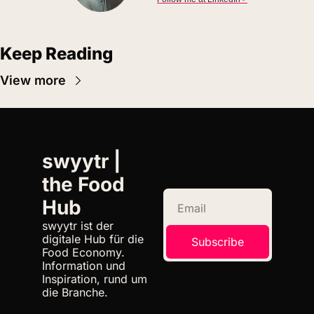
Keep Reading
View more
swyytr | 
the Food 
Hub
swyytr ist der 
digitale Hub für die 
Subscribe
Food Economy. 
Information und 
Inspiration, rund um 
die Branche.