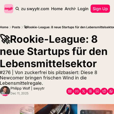
zurück zu swyytr.com
Home
Archive
Login
Tags
Sign Up
Home
Posts
🚀Rookie-League: 8 neue Startups für den Lebensmittelsekto
🚀Rookie-League: 8 
neue Startups für den 
Lebensmittelsektor
#276 | Von zuckerfrei bis pilzbasiert: Diese 8 
Newcomer bringen frischen Wind in die 
Lebensmittelregale.
Philipp Wolf | swyytr
Dec 11, 2025