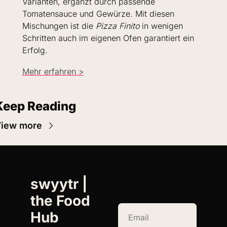
Varianten, ergänzt durch passende 
Tomatensauce und Gewürze. Mit diesen 
Mischungen ist die 
Pizza Finito
 in wenigen 
Schritten auch im eigenen Ofen garantiert ein 
Erfolg.
Mehr erfahren >
Keep Reading
iew more
swyytr | 
the Food 
Hub