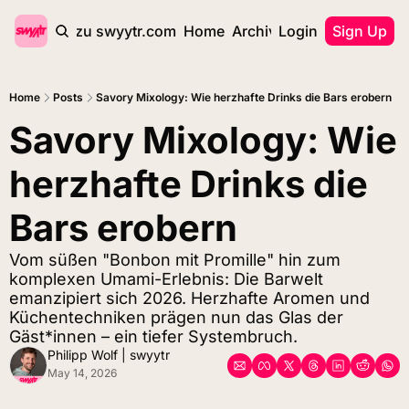
zurück zu swyytr.com
Home
Archive
Login
Tags
Sign Up
Home
Posts
Savory Mixology: Wie herzhafte Drinks die Bars erobern
Savory Mixology: Wie 
herzhafte Drinks die 
Bars erobern
Vom süßen "Bonbon mit Promille" hin zum 
komplexen Umami-Erlebnis: Die Barwelt 
emanzipiert sich 2026. Herzhafte Aromen und 
Küchentechniken prägen nun das Glas der 
Gäst*innen – ein tiefer Systembruch.
Philipp Wolf | swyytr
May 14, 2026