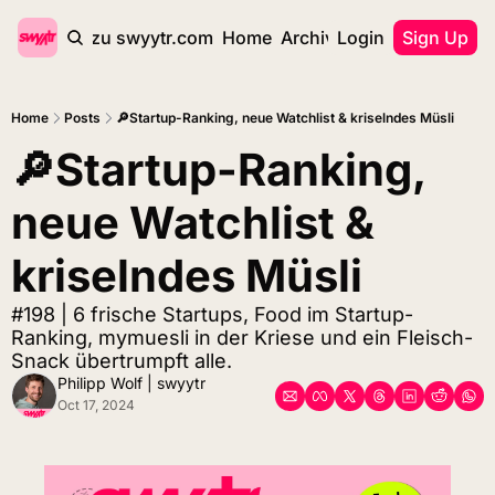
zurück zu swyytr.com
Home
Archive
Login
Tags
Sign Up
Home
Posts
🔎Startup-Ranking, neue Watchlist & kriselndes Müsli
🔎Startup-Ranking, 
neue Watchlist & 
kriselndes Müsli
#198 | 6 frische Startups, Food im Startup-
Ranking, mymuesli in der Kriese und ein Fleisch-
Snack übertrumpft alle.
Philipp Wolf | swyytr
Oct 17, 2024