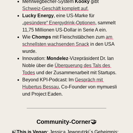
Mehrwegbecher-System
 Kooky 
gibt 
Schweiz-Geschäft komplett auf.
Lucky Energy
, eine US-Marke für 
„gesündere“ Energydrink-Optionen
, sammelt 
11,75 Millionen US-Dollar in Serie A ein.
Wie 
Chomps 
mit Fleischstäbchen zum 
am 
schnellsten wachsenden Snack
 in den USA 
wurde.
Innovation: 
Mondelez
-Vizepräsident Dr. Ian 
Noble über die 
Überquerung des Tals des 
Todes
 und der Zusammenarbeit mit Startups.
Beyond KPI-Podcast: Im 
Gespräch mit 
Hubertus Bessau
, Co-Founder von mymuesli 
und Project Eaden.
Community-Corner
🤝
🍃
This is Vegan: 
Jessica Jeworutzki´s Geheimnis: 