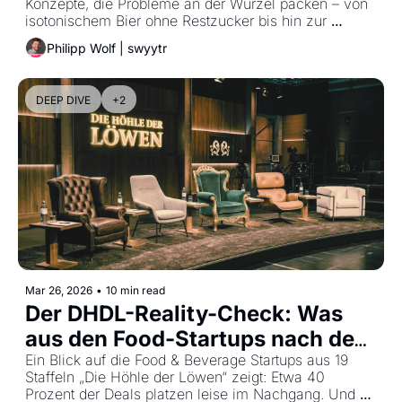
Konzepte, die Probleme an der Wurzel packen – von 
isotonischem Bier ohne Restzucker bis hin zur 
automatisierten Pilzzucht für das eigene 
Philipp Wolf | swyytr
Wohnzimmer.
DEEP DIVE
+2
Mar 26, 2026
•
10 min read
Der DHDL-Reality-Check: Was 
aus den Food-Startups nach dem 
TV-Handschlag wirklich wird.
Ein Blick auf die Food & Beverage Startups aus 19 
Staffeln „Die Höhle der Löwen“ zeigt: Etwa 40 
Prozent der Deals platzen leise im Nachgang. Und 