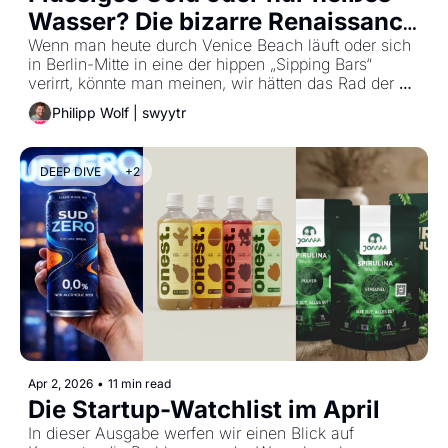
Wasser? Die bizarre Renaissance 
der Knochenbrühe.
Wenn man heute durch Venice Beach läuft oder sich 
in Berlin-Mitte in eine der hippen „Sipping Bars“ 
verirrt, könnte man meinen, wir hätten das Rad der 
Ernährung komplett neu erfunden. Da stehen 
Philipp Wolf | swyytr
Menschen in Designer-Yoga-Outfits und nippen mit 
einer Ernsthaftigkeit an Pappbechern voll Rinderbrühe, 
als hielten sie das Elixier der Unsterblichkeit in den 
DEEP DIVE
+2
Händen.
Apr 2, 2026
•
11 min read
Die Startup-Watchlist im April
In dieser Ausgabe werfen wir einen Blick auf 