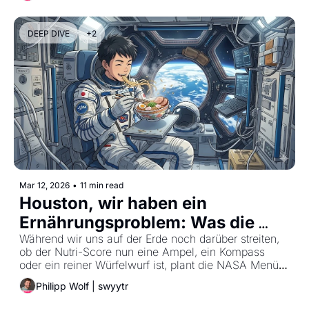
DEEP DIVE
+2
Mar 12, 2026
•
11 min read
Houston, wir haben ein 
Ernährungsproblem: Was die 
Food-Branche von der NASA 
Während wir uns auf der Erde noch darüber streiten, 
ob der Nutri-Score nun eine Ampel, ein Kompass 
lernen muss.
oder ein reiner Würfelwurf ist, plant die NASA Menüs 
für den 1.100-Tage-Trip zum Mars. Und wer jetzt an 
Philipp Wolf | swyytr
Astronauten-Nahrung in Tuben und bunte Pillen 
denkt, lebt gedanklich noch tief in den 80ern. 