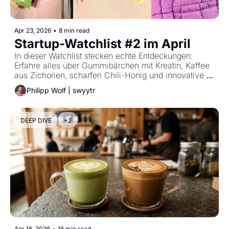
Apr 23, 2026
•
8 min read
Startup-Watchlist #2 im April
In dieser Watchlist stecken echte Entdeckungen: 
Erfahre alles über Gummibärchen mit Kreatin, Kaffee 
aus Zichorien, scharfen Chili-Honig und innovative 
Bio-Mahlzeiten zum Mixen. Zehn Gründer*innen 
Philipp Wolf | swyytr
zeigen, wie man bekannte Klassiker neu aufmischt.
DEEP DIVE
+2
Apr 16, 2026
•
16 min read