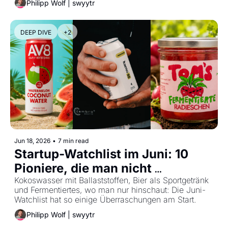
Philipp Wolf | swyytr
DEEP DIVE
+2
Jun 18, 2026
•
7 min read
Startup-Watchlist im Juni: 10 
Pioniere, die man nicht 
ignorieren sollte
Kokoswasser mit Ballaststoffen, Bier als Sportgetränk 
und Fermentiertes, wo man nur hinschaut: Die Juni-
Watchlist hat so einige Überraschungen am Start.
Philipp Wolf | swyytr