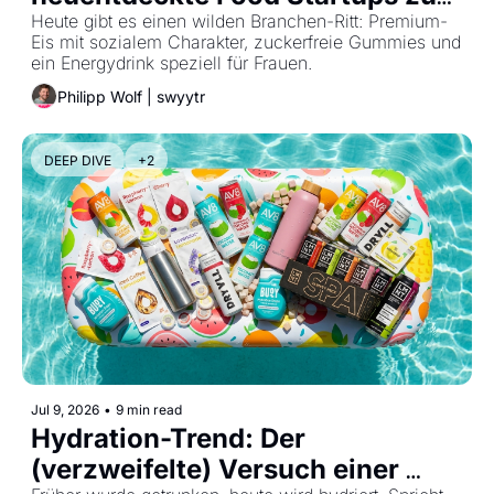
genießen
Heute gibt es einen wilden Branchen-Ritt: Premium-
Eis mit sozialem Charakter, zuckerfreie Gummies und 
ein Energydrink speziell für Frauen.
Philipp Wolf | swyytr
DEEP DIVE
+2
Jul 9, 2026
•
9 min read
Hydration-Trend: Der 
(verzweifelte) Versuch einer 