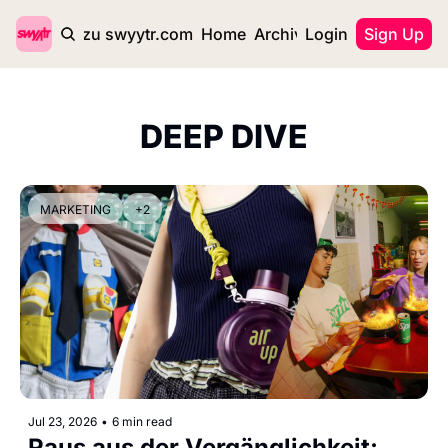
zurück zu swyytr.com
Home
Archive
Login
Tags
Sign Up
DEEP DIVE
MARKETING
+2
Jul 23, 2026
•
6 min read
Raus aus der Vergänglichkeit: 