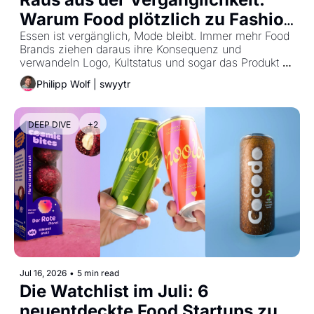
Warum Food plötzlich zu Fashion 
wird
Essen ist vergänglich, Mode bleibt. Immer mehr Food 
Brands ziehen daraus ihre Konsequenz und 
verwandeln Logo, Kultstatus und sogar das Produkt 
selbst in tragbaren Lifestyle.
Philipp Wolf | swyytr
DEEP DIVE
+2
Jul 16, 2026
•
5 min read
Die Watchlist im Juli: 6 
neuentdeckte Food Startups zum 