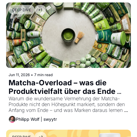
DEEP DIVE
+1
Jun 11, 2026
•
7 min read
Matcha-Overload – was die 
Produktvielfalt über das Ende 
Warum die wundersame Vermehrung der Matcha-
eines Trends verrät 
Produkte nicht den Höhepunkt markiert, sondern den 
Anfang vom Ende – und was Marken daraus lernen 
können.
Philipp Wolf | swyytr