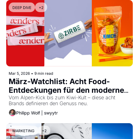
DEEP DIVE
+2
Mar 5, 2026
•
9 min read
März-Watchlist: Acht Food-
Entdeckungen für den modernen 
Vorratsschrank
Vom Alpen-Kick bis zum Kiwi-Kult – diese acht 
Brands definieren den Genuss neu.
Philipp Wolf | swyytr
MARKETING
+2