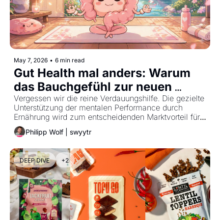
May 7, 2026
•
6 min read
Gut Health mal anders: Warum 
das Bauchgefühl zur neuen 
Mentalhygiene wird
Vergessen wir die reine Verdauungshilfe. Die gezielte 
Unterstützung der mentalen Performance durch 
Ernährung wird zum entscheidenden Marktvorteil für 
moderne Food-Brands.
Philipp Wolf | swyytr
DEEP DIVE
+2