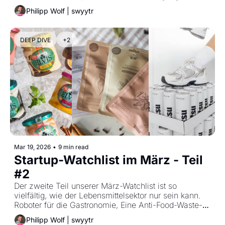
selbst wer das Investment sichert, scheitert nicht 
Philipp Wolf | swyytr
selten an geschmolzenen Margen und komplexer 
Logistik.
DEEP DIVE
+2
Mar 19, 2026
•
9 min read
Startup-Watchlist im März - Teil 
#2
Der zweite Teil unserer März-Watchlist ist so 
vielfältig, wie der Lebensmittelsektor nur sein kann. 
Roboter für die Gastronomie, Eine Anti-Food-Waste-
App für Kantinen, künstliche Muttermilch, Funktionelle 
Philipp Wolf | swyytr
Drinks und so viel mehr. 