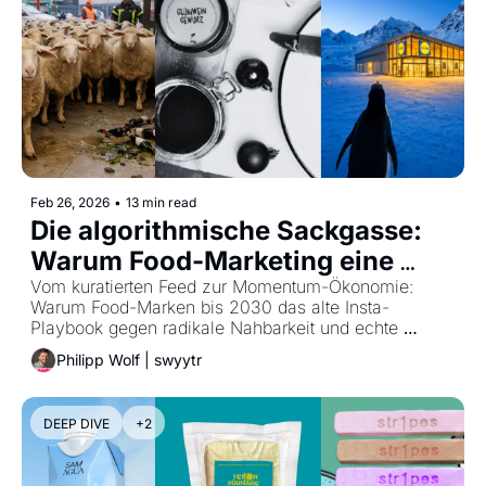
Feb 26, 2026
•
13 min read
Die algorithmische Sackgasse: 
Warum Food-Marketing eine 
neue Radikalität braucht
Vom kuratierten Feed zur Momentum-Ökonomie: 
Warum Food-Marken bis 2030 das alte Insta-
Playbook gegen radikale Nahbarkeit und echte 
Relevanz tauschen müssen.
Philipp Wolf | swyytr
DEEP DIVE
+2