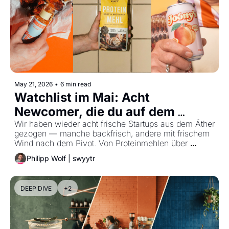
May 21, 2026
•
6 min read
Watchlist im Mai: Acht 
Newcomer, die du auf dem 
Schirm haben solltest
Wir haben wieder acht frische Startups aus dem Äther 
gezogen — manche backfrisch, andere mit frischem 
Wind nach dem Pivot. Von Proteinmehlen über 
Snackbällchen bis hin zur Social Food App: Die Mai-
Philipp Wolf | swyytr
Watchlist ist mal wieder so vielfältig wie der gesamte 
Sektor.
DEEP DIVE
+2