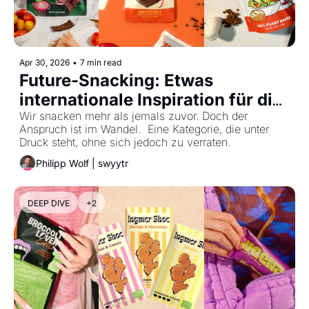
Apr 30, 2026
•
7 min read
Future-Snacking: Etwas 
internationale Inspiration für die 
Zukunft des Snackings
Wir snacken mehr als jemals zuvor. Doch der 
Anspruch ist im Wandel.  Eine Kategorie, die unter 
Druck steht, ohne sich jedoch zu verraten.
Philipp Wolf | swyytr
DEEP DIVE
+2