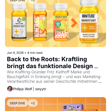
DEEP DIVE
+2
Jun 4, 2026
•
4 min read
Back to the Roots: Kraftling 
bringt das funktionale Design 
zurück.
Wie Kraftling-Gründer Fritz Kalthoff Marke und 
Bauchgefühl in Einklang bringt – und was Marketing-
Verantwortliche aus seiner Geschichte mitnehmen 
können
Philipp Wolf | swyytr
DEEP DIVE
+2