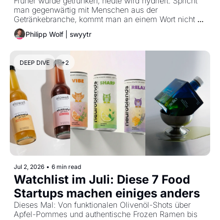
Einordnung
Früher wurde getrunken, heute wird hydriert. Spricht 
man gegenwärtig mit Menschen aus der 
Getränkebranche, kommt man an einem Wort nicht 
vorbei: Hydration.
Philipp Wolf | swyytr
DEEP DIVE
+2
Jul 2, 2026
•
6 min read
Watchlist im Juli: Diese 7 Food 
Startups machen einiges anders
Dieses Mal: Von funktionalen Olivenöl-Shots über 
Apfel-Pommes und authentische Frozen Ramen bis 