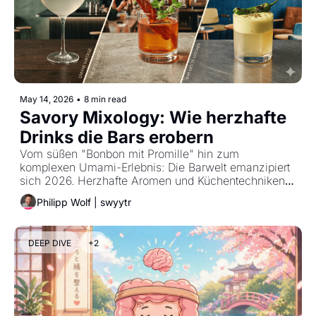
May 14, 2026
•
8 min read
Savory Mixology: Wie herzhafte 
Drinks die Bars erobern
Vom süßen "Bonbon mit Promille" hin zum 
komplexen Umami-Erlebnis: Die Barwelt emanzipiert 
sich 2026. Herzhafte Aromen und Küchentechniken 
prägen nun das Glas der Gäst*innen – ein tiefer 
Philipp Wolf | swyytr
Systembruch.
DEEP DIVE
+2