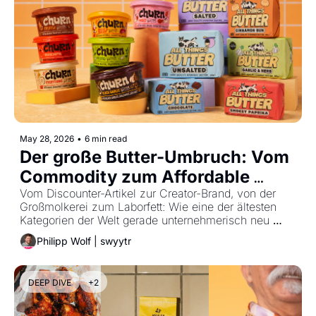
May 28, 2026
•
6 min read
Der große Butter-Umbruch: Vom 
Commodity zum Affordable 
Luxury
Vom Discounter-Artikel zur Creator-Brand, von der 
Großmolkerei zum Laborfett: Wie eine der ältesten 
Kategorien der Welt gerade unternehmerisch neu 
interpretiert wird.
Philipp Wolf | swyytr
DEEP DIVE
+2