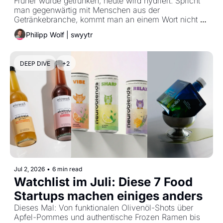
Einordnung
Früher wurde getrunken, heute wird hydriert. Spricht 
man gegenwärtig mit Menschen aus der 
Getränkebranche, kommt man an einem Wort nicht 
vorbei: Hydration.
Philipp Wolf | swyytr
DEEP DIVE
+2
Jul 2, 2026
•
6 min read
Watchlist im Juli: Diese 7 Food 
Startups machen einiges anders
Dieses Mal: Von funktionalen Olivenöl-Shots über 
Apfel-Pommes und authentische Frozen Ramen bis 