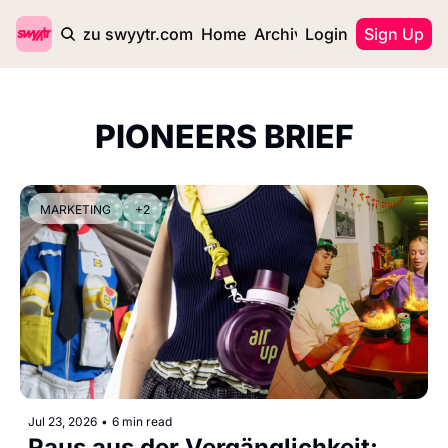
zurück zu swyytr.com
Home
Archive
Login
Tags
Sign Up
PIONEERS BRIEF
MARKETING
+2
Jul 23, 2026
•
6 min read
Raus aus der Vergänglichkeit: 