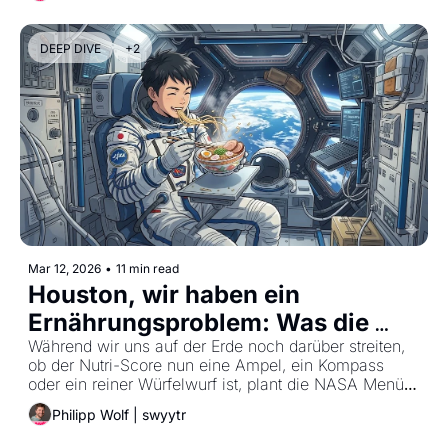
DEEP DIVE
+2
Mar 12, 2026
•
11 min read
Houston, wir haben ein 
Ernährungsproblem: Was die 
Food-Branche von der NASA 
Während wir uns auf der Erde noch darüber streiten, 
ob der Nutri-Score nun eine Ampel, ein Kompass 
lernen muss.
oder ein reiner Würfelwurf ist, plant die NASA Menüs 
für den 1.100-Tage-Trip zum Mars. Und wer jetzt an 
Philipp Wolf | swyytr
Astronauten-Nahrung in Tuben und bunte Pillen 
denkt, lebt gedanklich noch tief in den 80ern. 