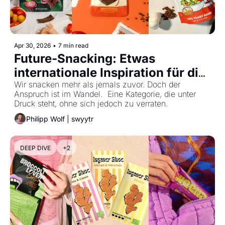
Apr 30, 2026
•
7 min read
Future-Snacking: Etwas 
internationale Inspiration für die 
Zukunft des Snackings
Wir snacken mehr als jemals zuvor. Doch der 
Anspruch ist im Wandel.  Eine Kategorie, die unter 
Druck steht, ohne sich jedoch zu verraten.
Philipp Wolf | swyytr
DEEP DIVE
+2