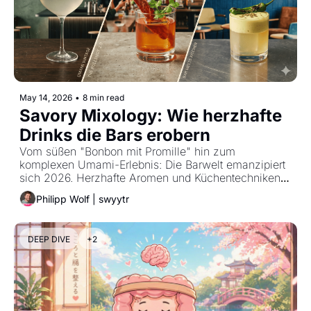
May 14, 2026
•
8 min read
Savory Mixology: Wie herzhafte 
Drinks die Bars erobern
Vom süßen "Bonbon mit Promille" hin zum 
komplexen Umami-Erlebnis: Die Barwelt emanzipiert 
sich 2026. Herzhafte Aromen und Küchentechniken 
prägen nun das Glas der Gäst*innen – ein tiefer 
Philipp Wolf | swyytr
Systembruch.
DEEP DIVE
+2