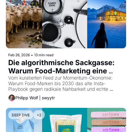
Feb 26, 2026
•
13 min read
Die algorithmische Sackgasse: 
Warum Food-Marketing eine 
neue Radikalität braucht
Vom kuratierten Feed zur Momentum-Ökonomie: 
Warum Food-Marken bis 2030 das alte Insta-
Playbook gegen radikale Nahbarkeit und echte 
Relevanz tauschen müssen.
Philipp Wolf | swyytr
DEEP DIVE
+2