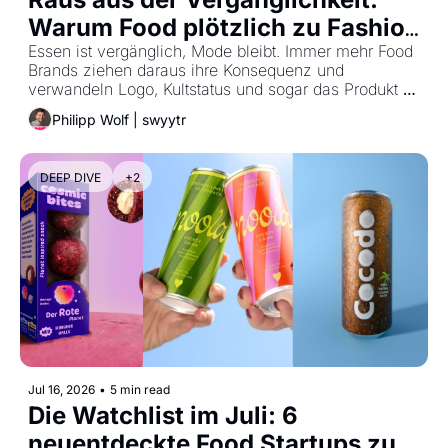
Warum Food plötzlich zu Fashion 
wird
Essen ist vergänglich, Mode bleibt. Immer mehr Food 
Brands ziehen daraus ihre Konsequenz und 
verwandeln Logo, Kultstatus und sogar das Produkt 
selbst in tragbaren Lifestyle.
Philipp Wolf | swyytr
DEEP DIVE
+2
Jul 16, 2026
•
5 min read
Die Watchlist im Juli: 6 
neuentdeckte Food Startups zum 