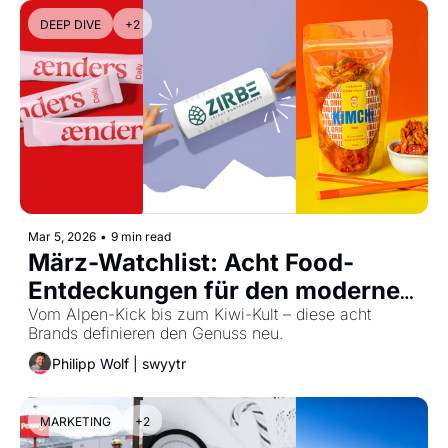
DEEP DIVE
+2
Mar 5, 2026
•
9 min read
März-Watchlist: Acht Food-
Entdeckungen für den modernen 
Vorratsschrank
Vom Alpen-Kick bis zum Kiwi-Kult – diese acht 
Brands definieren den Genuss neu.
Philipp Wolf | swyytr
MARKETING
+2