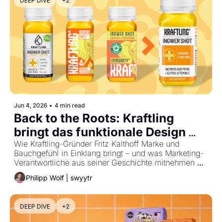
DEEP DIVE
+2
Jun 4, 2026
•
4 min read
Back to the Roots: Kraftling 
bringt das funktionale Design 
zurück.
Wie Kraftling-Gründer Fritz Kalthoff Marke und 
Bauchgefühl in Einklang bringt – und was Marketing-
Verantwortliche aus seiner Geschichte mitnehmen 
können
Philipp Wolf | swyytr
DEEP DIVE
+2