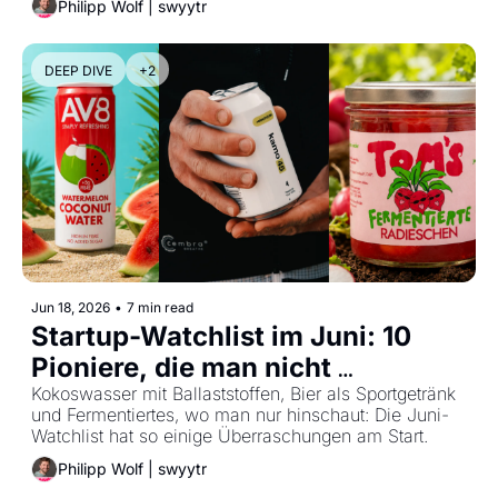
Philipp Wolf | swyytr
DEEP DIVE
+2
Jun 18, 2026
•
7 min read
Startup-Watchlist im Juni: 10 
Pioniere, die man nicht 
ignorieren sollte
Kokoswasser mit Ballaststoffen, Bier als Sportgetränk 
und Fermentiertes, wo man nur hinschaut: Die Juni-
Watchlist hat so einige Überraschungen am Start.
Philipp Wolf | swyytr