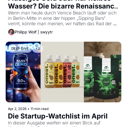
Wasser? Die bizarre Renaissance 
der Knochenbrühe.
Wenn man heute durch Venice Beach läuft oder sich 
in Berlin-Mitte in eine der hippen „Sipping Bars“ 
verirrt, könnte man meinen, wir hätten das Rad der 
Ernährung komplett neu erfunden. Da stehen 
Philipp Wolf | swyytr
Menschen in Designer-Yoga-Outfits und nippen mit 
einer Ernsthaftigkeit an Pappbechern voll Rinderbrühe, 
als hielten sie das Elixier der Unsterblichkeit in den 
DEEP DIVE
+2
Händen.
Apr 2, 2026
•
11 min read
Die Startup-Watchlist im April
In dieser Ausgabe werfen wir einen Blick auf 