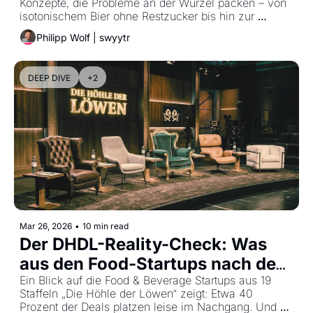
Konzepte, die Probleme an der Wurzel packen – von 
isotonischem Bier ohne Restzucker bis hin zur 
automatisierten Pilzzucht für das eigene 
Philipp Wolf | swyytr
Wohnzimmer.
DEEP DIVE
+2
Mar 26, 2026
•
10 min read
Der DHDL-Reality-Check: Was 
aus den Food-Startups nach dem 
TV-Handschlag wirklich wird.
Ein Blick auf die Food & Beverage Startups aus 19 
Staffeln „Die Höhle der Löwen“ zeigt: Etwa 40 
Prozent der Deals platzen leise im Nachgang. Und 