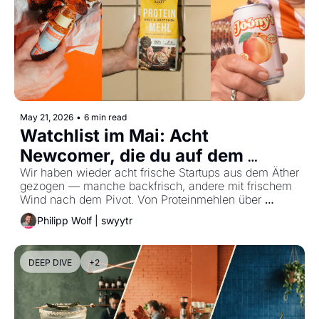
May 21, 2026
•
6 min read
Watchlist im Mai: Acht 
Newcomer, die du auf dem 
Schirm haben solltest
Wir haben wieder acht frische Startups aus dem Äther 
gezogen — manche backfrisch, andere mit frischem 
Wind nach dem Pivot. Von Proteinmehlen über 
Snackbällchen bis hin zur Social Food App: Die Mai-
Philipp Wolf | swyytr
Watchlist ist mal wieder so vielfältig wie der gesamte 
Sektor.
DEEP DIVE
+2