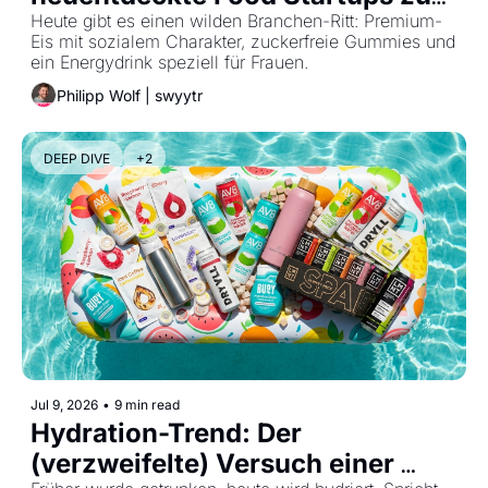
genießen
Heute gibt es einen wilden Branchen-Ritt: Premium-
Eis mit sozialem Charakter, zuckerfreie Gummies und 
ein Energydrink speziell für Frauen.
Philipp Wolf | swyytr
DEEP DIVE
+2
Jul 9, 2026
•
9 min read
Hydration-Trend: Der 
(verzweifelte) Versuch einer 