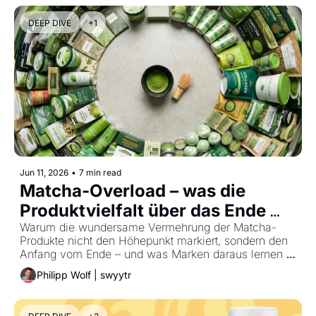
DEEP DIVE
+1
Jun 11, 2026
•
7 min read
Matcha-Overload – was die 
Produktvielfalt über das Ende 
Warum die wundersame Vermehrung der Matcha-
eines Trends verrät 
Produkte nicht den Höhepunkt markiert, sondern den 
Anfang vom Ende – und was Marken daraus lernen 
können.
Philipp Wolf | swyytr