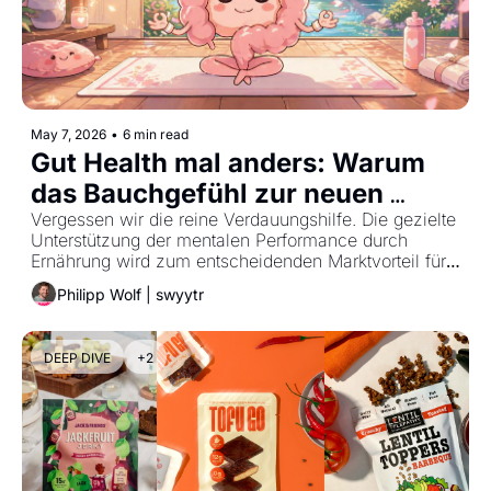
May 7, 2026
•
6 min read
Gut Health mal anders: Warum 
das Bauchgefühl zur neuen 
Mentalhygiene wird
Vergessen wir die reine Verdauungshilfe. Die gezielte 
Unterstützung der mentalen Performance durch 
Ernährung wird zum entscheidenden Marktvorteil für 
moderne Food-Brands.
Philipp Wolf | swyytr
DEEP DIVE
+2