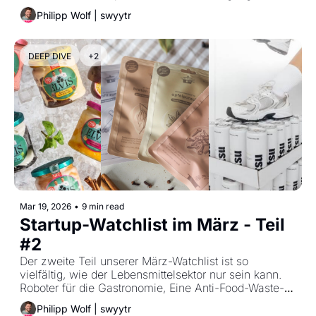
selbst wer das Investment sichert, scheitert nicht 
Philipp Wolf | swyytr
selten an geschmolzenen Margen und komplexer 
Logistik.
DEEP DIVE
+2
Mar 19, 2026
•
9 min read
Startup-Watchlist im März - Teil 
#2
Der zweite Teil unserer März-Watchlist ist so 
vielfältig, wie der Lebensmittelsektor nur sein kann. 
Roboter für die Gastronomie, Eine Anti-Food-Waste-
App für Kantinen, künstliche Muttermilch, Funktionelle 
Philipp Wolf | swyytr
Drinks und so viel mehr. 