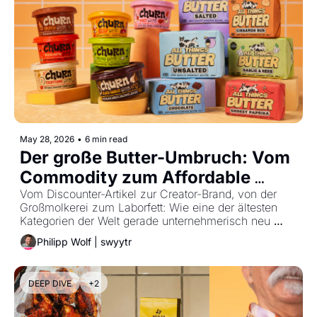
May 28, 2026
•
6 min read
Der große Butter-Umbruch: Vom 
Commodity zum Affordable 
Luxury
Vom Discounter-Artikel zur Creator-Brand, von der 
Großmolkerei zum Laborfett: Wie eine der ältesten 
Kategorien der Welt gerade unternehmerisch neu 
interpretiert wird.
Philipp Wolf | swyytr
DEEP DIVE
+2