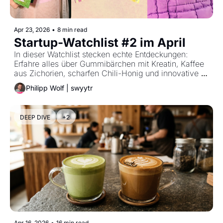
Apr 23, 2026
•
8 min read
Startup-Watchlist #2 im April
In dieser Watchlist stecken echte Entdeckungen: 
Erfahre alles über Gummibärchen mit Kreatin, Kaffee 
aus Zichorien, scharfen Chili-Honig und innovative 
Bio-Mahlzeiten zum Mixen. Zehn Gründer*innen 
Philipp Wolf | swyytr
zeigen, wie man bekannte Klassiker neu aufmischt.
DEEP DIVE
+2
Apr 16, 2026
•
16 min read